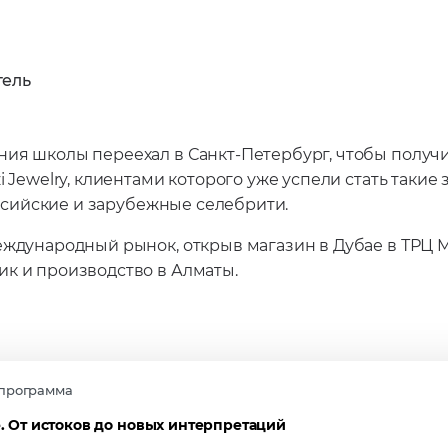
тель
ия школы переехал в Санкт-Петербург, чтобы получ
Jewelry, клиентами которого уже успели стать такие з
оссийские и зарубежные селебрити.
дународный рынок, открыв магазин в Дубае в ТРЦ Mall
к и производство в Алматы.
 программа
. От истоков до новых интерпретаций