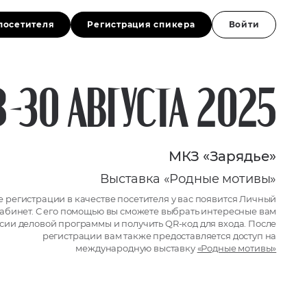
посетителя
Регистрация спикера
Войти
-30 АВГУСТА 2025
МКЗ «Зарядье»
Выставка «Родные мотивы»
е регистрации в качестве посетителя у вас появится Личный
абинет. C его помощью вы сможете выбрать интересные вам
сии деловой программы и получить QR-код для входа. После
регистрации вам также предоставляется доступ на
международную выставку
«Родные мотивы»