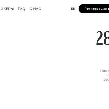
ПИКЕРЫ
FAQ
О НАС
EN
Регистрация 
28
Посл
К
сес